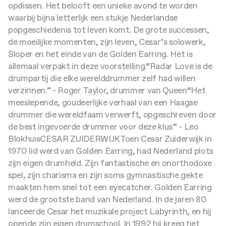
opdissen. Het belooft een unieke avond te worden
waarbij bijna letterlijk een stukje Nederlandse
popgeschiedenis tot leven komt. De grote successen,
de moeilijke momenten, zijn leven, Cesar’s solowerk,
Sloper en het einde van de Golden Earring. Het is
allemaal verpakt in deze voorstelling.
“Radar Love is de
drumpartij die elke werelddrummer zelf had willen
verzinnen.” - Roger Taylor, drummer van Queen
“Het
meeslepende, goudeerlijke verhaal van een Haagse
drummer die wereldfaam verwerft, opgeschreven door
de best ingevoerde drummer voor deze klus” - Leo
Blokhuis
CESAR ZUIDERWIJK
Toen Cesar Zuiderwijk in
1970 lid werd van Golden Earring, had Nederland plots
zijn eigen drumheld. Zijn fantastische en onorthodoxe
spel, zijn charisma en zijn soms gymnastische gekte
maakten hem snel tot een eyecatcher. Golden Earring
werd de grootste band van Nederland. In de jaren 80
lanceerde Cesar het muzikale project Labyrinth, en hij
opende zijn eigen drumschool. In 1992 hij kreeg het