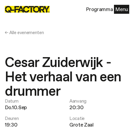
Programma
Menu
← Alle evenementen
Cesar Zuiderwijk -
Het verhaal van een
drummer
Datum
Aanvang
Do.10.Sep
20:30
Deuren
Locatie
19:30
Grote Zaal