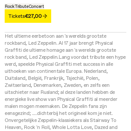
Rock
Tribute
Concert
Tickets
€27,00
Het ultieme eerbetoon aan 's werelds grootste
rockband, Led Zeppelin. Al 17 jaar brengt Physical
Graffiti de ultieme homage aan 's werelds grootste
rock band, Led Zeppelin.
Lang voordat tribute een hype
werd, speelde Physical Graffiti met success in alle
uithoeken van continentale Europa. Nederland,
Duitsland, België, Frankrijk, Tsjechië, Polen,
Zwitserland, Denemarken, Zweden, en zelfs een
uitschieter naar Rusland; al deze landen hebben de
energieke live show van Physical Graffiti al meerder
malen mogen meemaken. De Zeppelin fans zijn
eensgezind; .....dichterbij het origineel kom je niet.
Onvergetelijke Zeppelin-klassiekers als Stairway To
Heaven, Rock 'n Roll, Whole Lotta Love, Dazed and