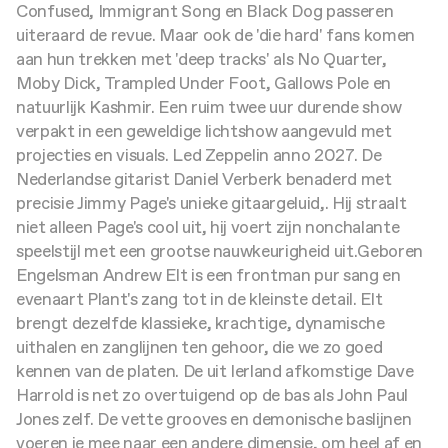
Confused, Immigrant Song en Black Dog passeren
uiteraard de revue. Maar ook de 'die hard' fans komen
aan hun trekken met 'deep tracks' als No Quarter,
Moby Dick, Trampled Under Foot, Gallows Pole en
natuurlijk Kashmir. Een ruim twee uur durende show
verpakt in een geweldige lichtshow aangevuld met
projecties en visuals. Led Zeppelin anno 2027.
De
Nederlandse gitarist Daniel Verberk benaderd met
precisie Jimmy Page's unieke gitaargeluid,. Hij straalt
niet alleen Page's cool uit, hij voert zijn nonchalante
speelstijl met een grootse nauwkeurigheid uit.
Geboren
Engelsman Andrew Elt is een frontman pur sang en
evenaart Plant's zang tot in de kleinste detail. Elt
brengt dezelfde klassieke, krachtige, dynamische
uithalen en zanglijnen ten gehoor, die we zo goed
kennen van de platen.
De uit Ierland afkomstige Dave
Harrold is net zo overtuigend op de bas als John Paul
Jones zelf. De vette grooves en demonische baslijnen
voeren je mee naar een andere dimensie, om heel af en