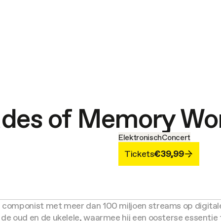
ades of Memory Wor
Elektronisch
Concert
Tickets
€39,99
n componist met meer dan 100 miljoen streams op digitale 
 de oud en de ukelele, waarmee hij een oosterse essentie 