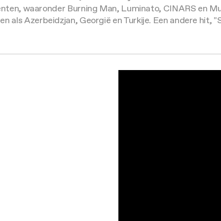
nten, waaronder Burning Man, Luminato, CINARS en Mun
anden als Azerbeidzjan, Georgië en Turkije. Een andere hit