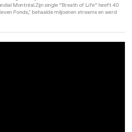
dial Montréal.
Zijn single “Breath of Life” heeft 40
, "Seven Ponds," behaalde miljoenen streams en werd