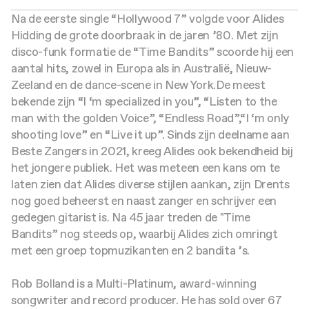
Na de eerste single “Hollywood 7” volgde voor Alides
Hidding de grote doorbraak in de jaren ’80. Met zijn
disco-funk formatie de “Time Bandits” scoorde hij een
aantal hits, zowel in Europa als in Australië, Nieuw-
Zeeland en de dance-scene in New York.
De meest
bekende zijn “I ‘m specialized in you”, “Listen to the
man with the golden Voice”, “Endless Road”,“I ‘m only
shooting love” en “Live it up”.
Sinds zijn deelname aan
Beste Zangers in 2021, kreeg Alides ook bekendheid bij
het jongere publiek. Het was meteen een kans om te
laten zien dat Alides diverse stijlen aankan, zijn Drents
nog goed beheerst en naast zanger en schrijver een
gedegen gitarist is.
Na 45 jaar treden de "Time
Bandits” nog steeds op, waarbij Alides zich omringt
met een groep topmuzikanten en 2 bandita ’s.
Rob Bolland is a Multi-Platinum, award-winning
songwriter and record producer. He has sold over 67