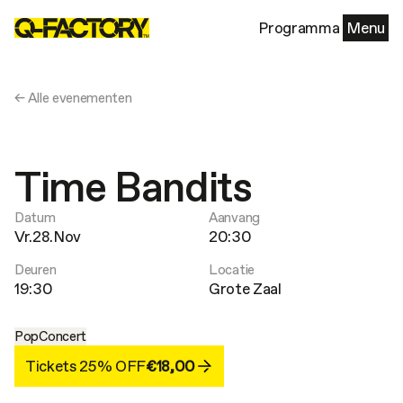
Programma
Menu
← Alle evenementen
Time Bandits
Datum
Aanvang
Vr.28.Nov
20:30
Deuren
Locatie
19:30
Grote Zaal
Pop
Concert
Tickets 25% OFF
€18,00