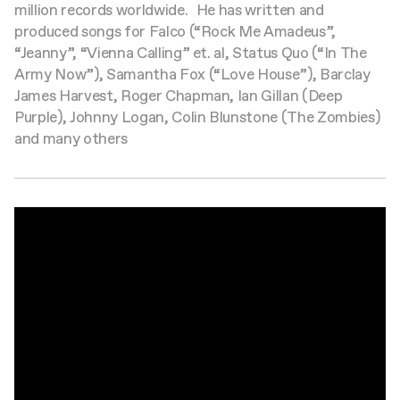
million records worldwide. He has written and
produced songs for Falco (“Rock Me Amadeus”,
“Jeanny”, “Vienna Calling” et. al, Status Quo (“In The
Army Now”), Samantha Fox (“Love House”), Barclay
James Harvest, Roger Chapman, Ian Gillan (Deep
Purple), Johnny Logan, Colin Blunstone (The Zombies)
and many others