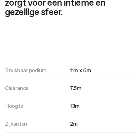
zorgt voor een intieme en
gezellige sfeer.
Grote zaal
Bruikbaar podium
11m x 6m
Een levendige en dynamische ruimte
waar muziek en cultuur samenkomen.
Met een LED scherm en capaciteit van
Clearance
7.5m
ongeveer 850 bezoekers biedt het een
intieme, maar toch grootschalige sfeer
voor concerten en evenementen.
Hoogte
13m
Zijkanten
2m