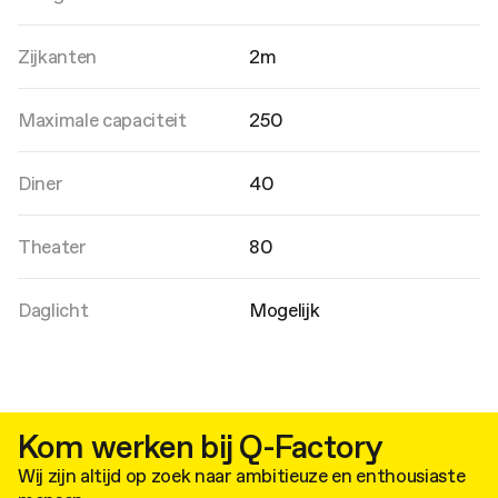
een onvergetelijke beleving.
Zijkanten
2m
Maximale capaciteit
250
Diner
40
Theater
80
Daglicht
Mogelijk
Kom werken bij Q-Factory
Wij zijn altijd op zoek naar ambitieuze en enthousiaste