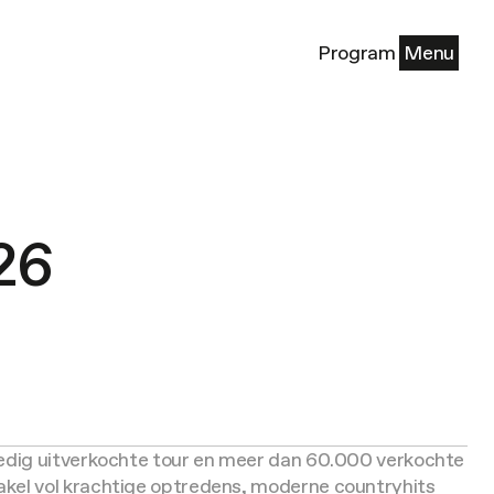
Program
Menu
26
ledig uitverkochte tour en meer dan 60.000 verkochte
kel vol krachtige optredens, moderne countryhits