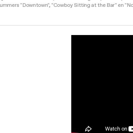
mmers "Downtown", "Cowboy Sitting at the Bar" en "Nothi