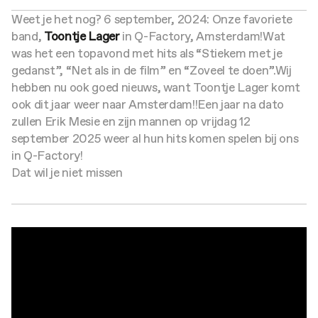
Weet je het nog? 6 september, 2024: Onze favoriete
band,
Toontje Lager
in Q-Factory, Amsterdam!
Wat
was het een topavond met hits als “Stiekem met je
gedanst”, “Net als in de film” en “Zoveel te doen”.
Wij
hebben nu ook goed nieuws, want Toontje Lager komt
ook dit jaar weer naar Amsterdam!!
Een jaar na dato
zullen Erik Mesie en zijn mannen op vrijdag 12
september 2025 weer al hun hits komen spelen bij ons
in Q-Factory!
Dat wil je niet missen