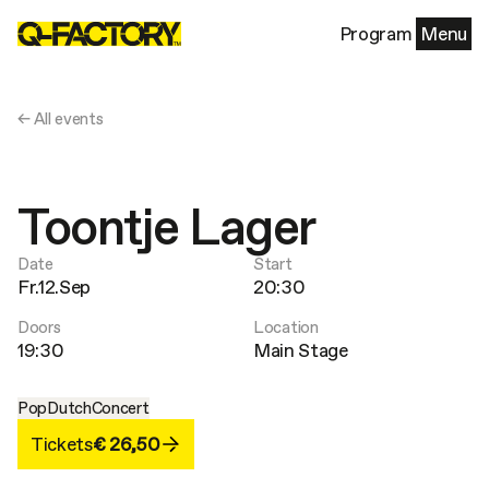
Program
Menu
← All events
Toontje Lager
Date
Start
Fr.12.Sep
20:30
Doors
Location
19:30
Main Stage
Pop
Dutch
Concert
Tickets
€ 26,50