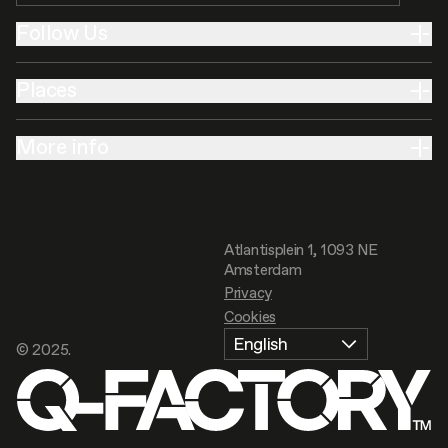
Follow Us
Places
More info
Atlantisplein 1, 1093 NE
Amsterdam
Privacy
Cookies
English
© 2025.