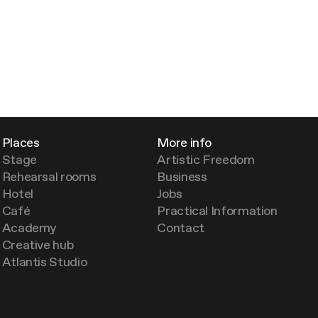
Places
More info
Stage
Artistic Freedom
Rehearsal rooms
Business
Hotel
Jobs
Café
Practical Information
Academy
Contact
Creative hub
Atlantis Studio